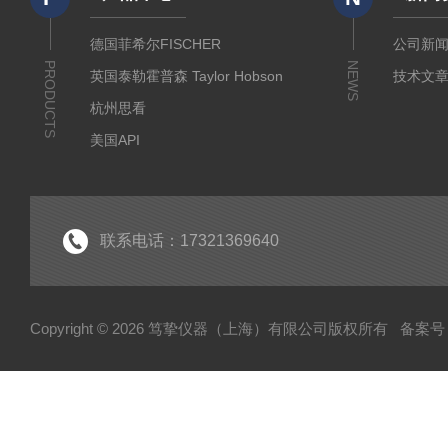
德国菲希尔FISCHER
公司新
PRODUCTS
NEWS
英国泰勒霍普森 Taylor Hobson
技术文
杭州思看
美国API
美国哈希代理
意大利哈纳代理
德国马尔Mahr
联系电话：17321369640
德国艾达米克-霍梅尔Hommel
日本三丰 Mitutoyo
Copyright © 2026 笃挚仪器（上海）有限公司版权所有
备案号：
日本柯尼卡美能达KONICA MINOLTA
日本KETT
德国Qnix尼克斯
德国BYK