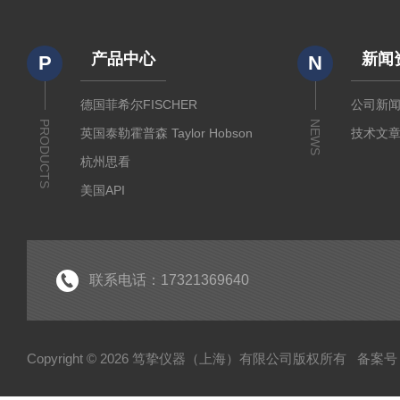
产品中心
新闻
P
N
德国菲希尔FISCHER
公司新
PRODUCTS
NEWS
英国泰勒霍普森 Taylor Hobson
技术文
杭州思看
美国API
美国哈希代理
意大利哈纳代理
德国马尔Mahr
联系电话：17321369640
德国艾达米克-霍梅尔Hommel
日本三丰 Mitutoyo
Copyright © 2026 笃挚仪器（上海）有限公司版权所有
备案号：
日本柯尼卡美能达KONICA MINOLTA
日本KETT