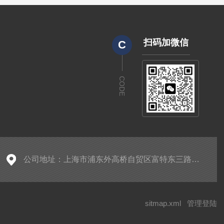
扫码加微信
C
CODE
公司地址：上海市浦东外高桥自贸区富特东三路526号5号楼311室
sitmap.xml
管理登陆