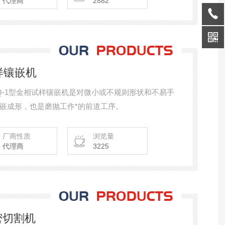
代理商
2882
样镶嵌机
 XQ-1型金相试样镶嵌机是对微小或不规则形状和不易手
嵌成形，也是磨抛工作*的前道工序。
厂商性质
浏览量
代理商
3225
密切割机