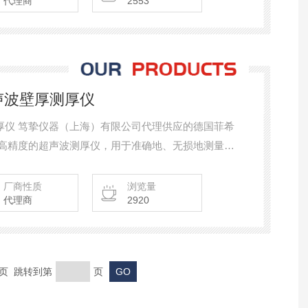
代理商
2553
超声波壁厚测厚仪
测厚仪 笃挚仪器（上海）有限公司代理供应的德国菲希
150是一款高精度的超声波测厚仪，用于准确地、无损地测量壁
30MHz），精度高达1μm。测量范围高达0.1-
厂商性质
浏览量
代理商
2920
末页 跳转到第
页