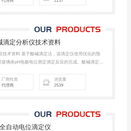
代理商
2237
动总碱滴定分析仪技术资料
分析仪技术资料 基于酸碱滴定法，该滴定仪使用优化的预
过玻璃体pH电极电位测定滴定反应的完成。酸碱滴定、
等多种滴定分析，既是滴定仪又是pH/ORP/ISE多参
厂商性质
浏览量
代理商
2539
31全自动电位滴定仪