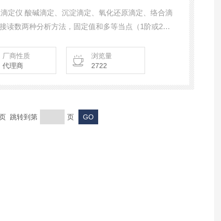
动电位滴定仪 酸碱滴定、沉淀滴定、氧化还原滴定、络合滴
接读数两种分析方法，固定值和多等当点（1阶或2阶
信号板，单滴定加药泵和单套滴定管套装及搅拌器系
厂商性质
浏览量
代理商
2722
末页 跳转到第
页