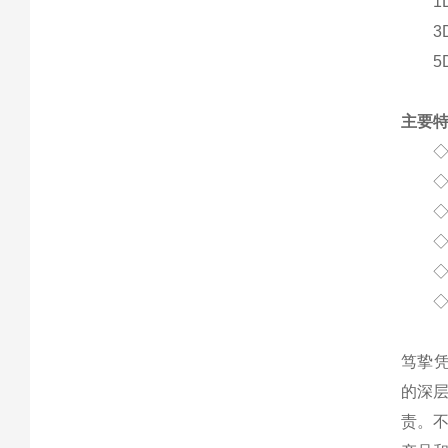
1D
3D
5D
主要
◇ 
◇ 设
◇ 
◇ 
◇ 
◇ 
笃挚
的深
责。