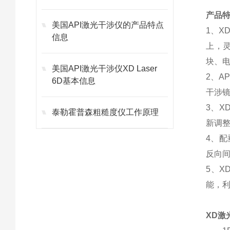
产品
美国API激光干涉仪的产品特点
1、X
信息
上，
块、电
美国API激光干涉仪XD Laser
2、A
6D基本信息
干涉
3、X
泰勒霍普森粗糙度仪工作原理
新调
4、配
反向间
5、
能，
XD激