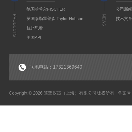
德国菲希尔FISCHER
公司新
PRODUCTS
NEWS
英国泰勒霍普森 Taylor Hobson
技术文
杭州思看
美国API
美国哈希代理
意大利哈纳代理
德国马尔Mahr
联系电话：17321369640
德国艾达米克-霍梅尔Hommel
日本三丰 Mitutoyo
Copyright © 2026 笃挚仪器（上海）有限公司版权所有
备案号：
日本柯尼卡美能达KONICA MINOLTA
日本KETT
德国Qnix尼克斯
德国BYK
德国EPK