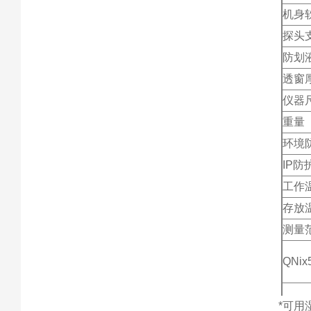
机身
探头
防划
透窗
仪器
重量
环境
IP防
工作
存放
测量
QNi
*可