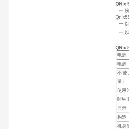
QNi
一 
Qni
一 以Q
一 以Q
QNi
电源
电源
不使
量）
使用
时钟
显示
构造
机身