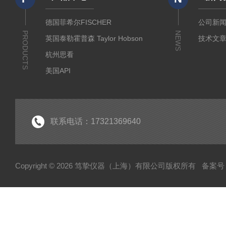
德国菲希尔FISCHER
公司新
PRODUCTS
NEWS
英国泰勒霍普森 Taylor Hobson
技术文
杭州思看
美国API
美国哈希代理
意大利哈纳代理
德国马尔Mahr
联系电话：17321369640
德国艾达米克-霍梅尔Hommel
日本三丰 Mitutoyo
Copyright © 2026 笃挚仪器（上海）有限公司版权所有
备案号：
日本柯尼卡美能达KONICA MINOLTA
日本KETT
德国Qnix尼克斯
德国BYK