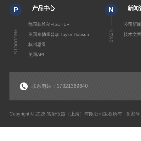
产品中心
新闻
P
N
德国菲希尔FISCHER
公司新
PRODUCTS
NEWS
英国泰勒霍普森 Taylor Hobson
技术文
杭州思看
美国API
美国哈希代理
意大利哈纳代理
德国马尔Mahr
联系电话：17321369640
德国艾达米克-霍梅尔Hommel
日本三丰 Mitutoyo
Copyright © 2026 笃挚仪器（上海）有限公司版权所有
备案号：
日本柯尼卡美能达KONICA MINOLTA
日本KETT
德国Qnix尼克斯