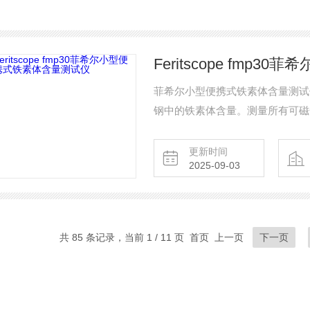
Feritscope fm
菲希尔小型便携式铁素体含量测试仪
钢中的铁素体含量。测量所有可磁
变诱发的马氏体或其他铁素体相。该仪器
域为现场测量，例如，奥氏体镀层
更新时间
2025-09-03
制成的产品中的焊缝。
共 85 条记录，当前 1 / 11 页 首页 上一页
下一页