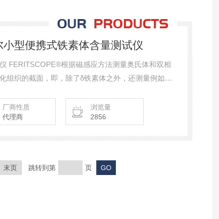
p30菲希尔小型便携式铁素体含量测试仪
 FERITSCOPE®根据磁感应方法测量奥氏体和双相
化组织的截面，即，除了δ铁素体之外，还测量例如应
适合根据DIN EN ISO 17655进行测量。应用领
以及不锈钢管，容器，锅炉或其他由奥氏体或双相钢
厂商性质
浏览量
代理商
2856
末页
跳转到第
页