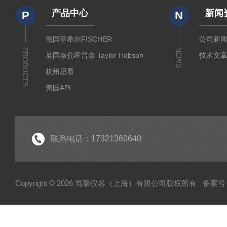
产品中心
新闻
P
N
德国菲希尔FISCHER
公司新
PRODUCTS
NEWS
英国泰勒霍普森 Taylor Hobson
技术文
杭州思看
美国API
美国哈希代理
意大利哈纳代理
德国马尔Mahr
联系电话：17321369640
德国艾达米克-霍梅尔Hommel
日本三丰 Mitutoyo
Copyright © 2026 笃挚仪器（上海）有限公司版权所有
备案号：
日本柯尼卡美能达KONICA MINOLTA
日本KETT
德国Qnix尼克斯