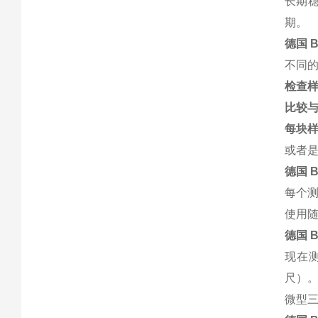
长期
期。
德国 
不同
检查
比较
每块
或者
德国 
每个测
使用随
德国 
现在测
尺）
微型