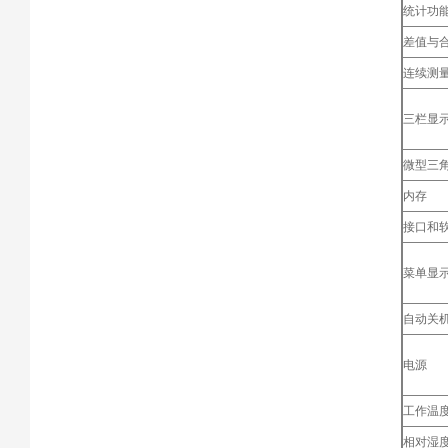
统计功
差值与合
连续测
三栏显
微型三
内存
接口和
菜单显
自动关
电源
工作温
相对湿