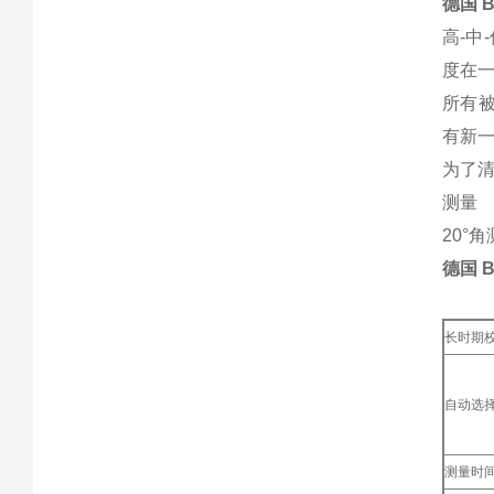
德国 
高-中
度在
所有被
有新
为了
测量
20°
德国 B
长时期
自动选
测量时