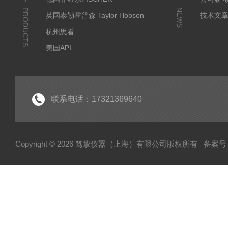
PRODUCTS
NEWS
英国泰勒霍普森 Taylor Hobson
技术文
杭州思看
美国API
美国哈希代理
意大利哈纳代理
德国马尔Mahr
联系电话：17321369640
德国艾达米克-霍梅尔Hommel
日本三丰 Mitutoyo
Copyright © 2026 笃挚仪器（上海）有限公司版权所有
备案号：
日本柯尼卡美能达KONICA MINOLTA
日本KETT
德国Qnix尼克斯
德国BYK
德国EPK
美国GE无损检测