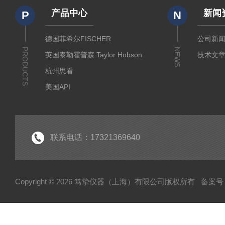
产品中心
新闻
P
N
德国菲希尔FISCHER
公司新
PRODUCTS
NEWS
英国泰勒霍普森 Taylor Hobson
技术文
杭州思看
美国API
美国哈希代理
意大利哈纳代理
德国马尔Mahr
联系电话：17321369640
德国艾达米克-霍梅尔Hommel
日本三丰 Mitutoyo
Copyright © 2026 笃挚仪器（上海）有限公司版权所有
备案号：
日本柯尼卡美能达KONICA MINOLTA
日本KETT
德国Qnix尼克斯