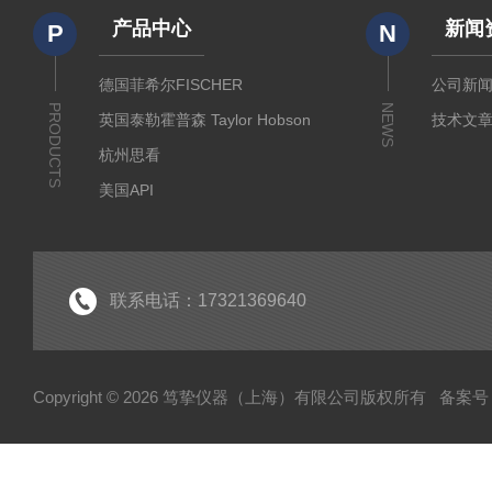
产品中心
新闻
P
N
德国菲希尔FISCHER
公司新
PRODUCTS
NEWS
英国泰勒霍普森 Taylor Hobson
技术文
杭州思看
美国API
美国哈希代理
意大利哈纳代理
德国马尔Mahr
联系电话：17321369640
德国艾达米克-霍梅尔Hommel
日本三丰 Mitutoyo
Copyright © 2026 笃挚仪器（上海）有限公司版权所有
备案号：
日本柯尼卡美能达KONICA MINOLTA
日本KETT
德国Qnix尼克斯