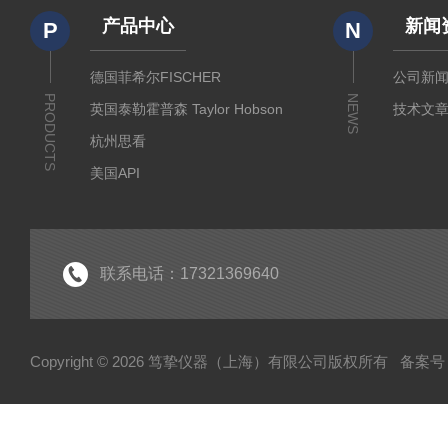
产品中心
新闻
P
N
德国菲希尔FISCHER
公司新
PRODUCTS
NEWS
英国泰勒霍普森 Taylor Hobson
技术文
杭州思看
美国API
美国哈希代理
意大利哈纳代理
德国马尔Mahr
联系电话：17321369640
德国艾达米克-霍梅尔Hommel
日本三丰 Mitutoyo
Copyright © 2026 笃挚仪器（上海）有限公司版权所有
备案号：
日本柯尼卡美能达KONICA MINOLTA
日本KETT
德国Qnix尼克斯