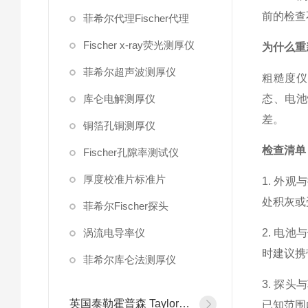
前的检查
菲希尔代理Fischer代理
Fischer x-ray荧光测厚仪
为什么重
菲希尔超声波测厚仪
粗糙度仪
库仑电解测厚仪
态、电池
差。
铜箔孔铜测厚仪
检查清单
Fischer孔隙率测试仪
厚度校准片标准片
1. 外
处积灰或
菲希尔Fischer探头
涡流电导率仪
2. 电
时建议携
菲希尔库仑法测厚仪
3. 探
英国泰勒霍普森 Taylor Hobson
已知范围