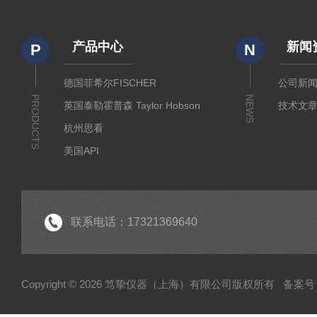
产品中心
新闻
P
N
德国菲希尔FISCHER
公司新
PRODUCTS
NEWS
英国泰勒霍普森 Taylor Hobson
技术文
杭州思看
美国API
美国哈希代理
意大利哈纳代理
德国马尔Mahr
联系电话：17321369640
德国艾达米克-霍梅尔Hommel
日本三丰 Mitutoyo
Copyright © 2026 笃挚仪器（上海）有限公司版权所有
备案号：
日本柯尼卡美能达KONICA MINOLTA
日本KETT