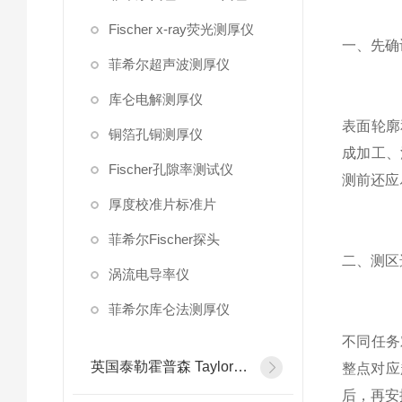
Fischer x-ray荧光测厚仪
一、先确
菲希尔超声波测厚仪
库仑电解测厚仪
表面轮廓
铜箔孔铜测厚仪
成加工、
Fischer孔隙率测试仪
测前还应
厚度校准片标准片
菲希尔Fischer探头
二、测区
涡流电导率仪
菲希尔库仑法测厚仪
不同任务
英国泰勒霍普森 Taylor Hobson
整点对应
后，再安