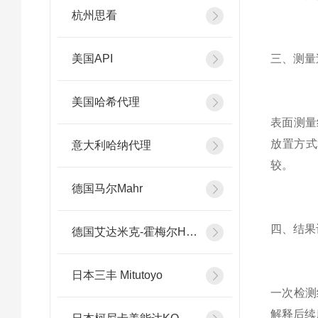
杭州思看
美国API
三、测量
美国哈希代理
表面测量
放置方式
意大利哈纳代理
较。
德国马尔Mahr
四、结果
德国艾达米克-霍梅尔Hommel
日本三丰 Mitutoyo
一次检测
解释后续