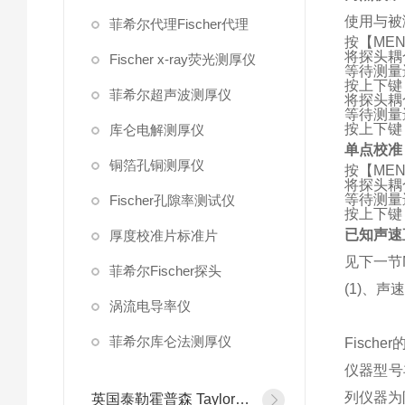
使用与被
菲希尔代理Fischer代理
按【MEN
将探头耦
Fischer x-ray荧光测厚仪
等待测量
按上下键
菲希尔超声波测厚仪
将探头耦
等待测量
按上下键
库仑电解测厚仪
单点校准
铜箔孔铜测厚仪
按【MEN
将探头耦
等待测量
Fischer孔隙率测试仪
按上下键
已知声速
厚度校准片标准片
见下一节
菲希尔Fischer探头
(1)、声
涡流电导率仪
菲希尔库仑法测厚仪
Fisc
仪器型号
列仪器为
英国泰勒霍普森 Taylor Hobson