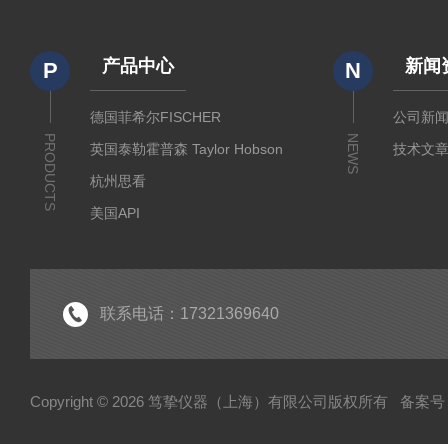
产品中心
新闻
P
N
德国菲希尔FISCHER
公司新
PRODUCTS
NEWS
英国泰勒霍普森 Taylor Hobson
技术文
杭州思看
美国API
美国哈希代理
意大利哈纳代理
德国马尔Mahr
联系电话：17321369640
德国艾达米克-霍梅尔Hommel
日本三丰 Mitutoyo
Copyright © 2026 笃挚仪器（上海）有限公司版权所有
备案号：
日本柯尼卡美能达KONICA MINOLTA
日本KETT