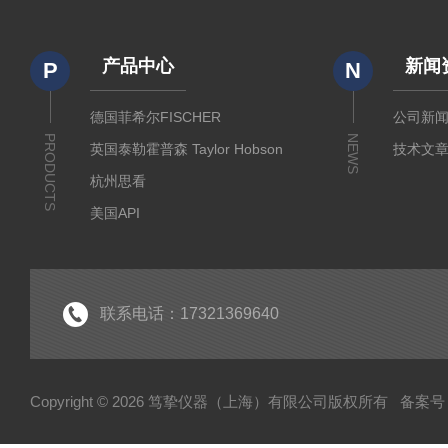
产品中心
新闻
P
N
德国菲希尔FISCHER
公司新
PRODUCTS
NEWS
英国泰勒霍普森 Taylor Hobson
技术文
杭州思看
美国API
美国哈希代理
意大利哈纳代理
德国马尔Mahr
联系电话：17321369640
德国艾达米克-霍梅尔Hommel
日本三丰 Mitutoyo
Copyright © 2026 笃挚仪器（上海）有限公司版权所有
备案号：
日本柯尼卡美能达KONICA MINOLTA
日本KETT