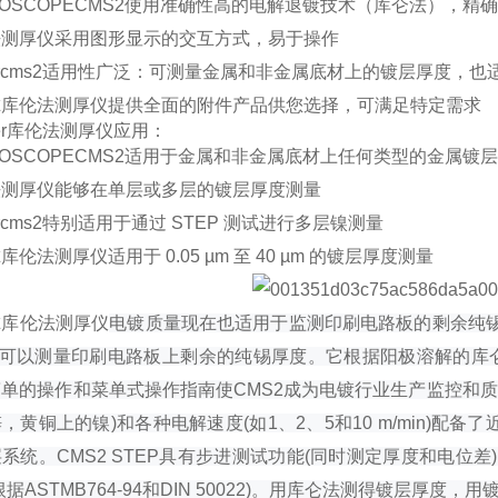
OSCOPECMS2
使用准确性高的电解退镀技术（库仑法），精
法测厚仪采用
图形显示的交互方式，易于操作
rcms2
适用性广泛：可测量金属和非金属底材上的镀层厚度，也
尔库伦法测厚仪
提供全面的附件产品供您选择，可满足特定需求
cher库伦法测厚仪应用：
LOSCOPECMS2适用于金属和非金属底材上任何类型的金属镀
法测厚仪能够在单层或多层的镀层厚度测量
chercms2特别适用于通过 STEP 测试进行多层镍测量
库伦法测厚仪适用于 0.05 µm 至 40 µm 的镀层厚度测量
尔库伦法测厚仪
电镀质量现在也适用于监测印刷电路板的剩余纯
8可以测量印刷电路板上剩余的纯锡厚度。它根据阳极溶解的库仑方法(DI
简单的操作和菜单式操作指南使CMS2成为电镀行业生产监控和
，黄铜上的镍)和各种电解速度(如1、2、5和10 m/min)配备了
系统。CMS2 STEP具有步进测试功能(同时测定厚度和电位
根据ASTMB764-94和DIN 50022)。用库仑法测得镀层厚度