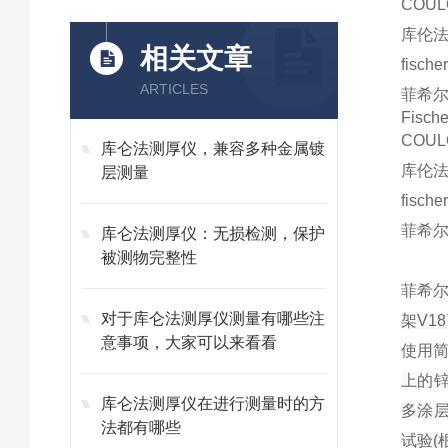
COUL
库伦
相关文章
fische
ARTICLES
菲希
Fis
COU
库仑法测厚仪，兼容多种金属镀
库伦
层测量
fis
菲希尔
库仑法测厚仪：无损检测，保护
被测物完整性
菲希
对于库仑法测厚仪测量有哪些注
架V1
意事项，大家可以来看看
使用
上的锌
库仑法测厚仪在进行测量时的方
多涂层
法都有哪些
试验(