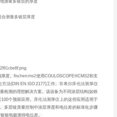
确地测量多镀层的厚度
适合测量多镀层厚度
层
锡厚度。
fischercms2
使用COULOSCOPE®CMS2和支
N EN ISO 2177)工作。
菲希尔库伦法测厚仪
质量检测的理想解决方案。该设备为不同涂层结构(如铁
近100个预留应用。
库伦法测厚仪上的
这些应用适用于
差)。多层镍质量控制中涂层厚度和电位差的标准化步骤
，用镀银银电极测得电位差。