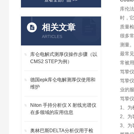
库伦法
时，它
相关文章
质量
很多
ARTICLES
测量。
最常见
库仑电解式测厚仪操作步骤（以
CMS2 STEP为例）
常被
笃挚
德国epk库仑电解测厚仪使用和
笃挚
维护
业的
笃挚仪
Niton 手持分析仪 X 射线光谱仪
1、
在多领域的应用信息
2、
3、
奥林巴斯DELTA分析仪用于检