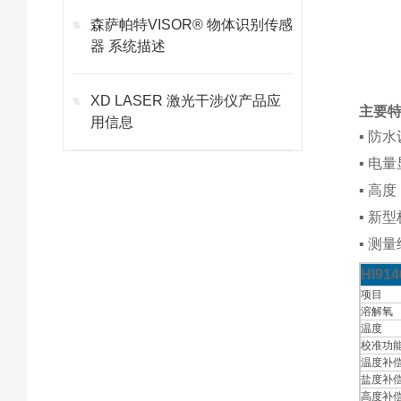
森萨帕特VISOR® 物体识别传感
器 系统描述
XD LASER 激光干涉仪产品应
主要
用信息
▪ 防
▪ 电
▪ 高
▪ 新
▪ 测
HI91
项目
溶解氧
温度
校准功
温度补
盐度补
高度补