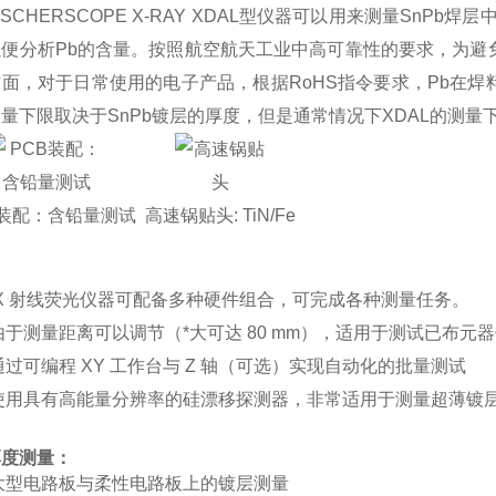
CHERSCOPE X-RAY XDAL型仪器可以用来测量SnPb焊
便分析Pb的含量。按照航空航天工业中高可靠性的要求，为避
面，对于日常使用的电子产品，根据RoHS指令要求，Pb在焊料中的
量下限取决于SnPb镀层的厚度，但是通常情况下XDAL的测
B装配：含铅量测试
高速锅贴头: TiN/Fe
：
X 射线荧光仪器可配备多种硬件组合，可完成各种测量任务。
测量距离可以调节（*大可达 80 mm），适用于测试已布元
可编程 XY 工作台与 Z 轴（可选）实现自动化的批量测试
用具有高能量分辨率的硅漂移探测器，非常适用于测量超薄镀层（
厚度测量：
型电路板与柔性电路板上的镀层测量