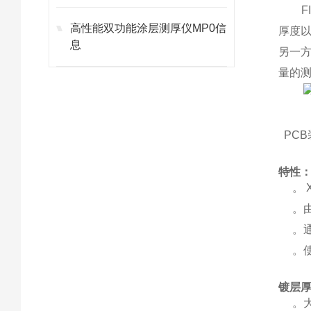
FIS
高性能双功能涂层测厚仪MP0信
厚度以
息
另一方
量的测
PC
特性
。 
。由于
。通过
。使
镀层
。大