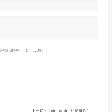
写阿拉伯数字），如：三加四=7
下一篇：
surtronic duo粗糙度仪*