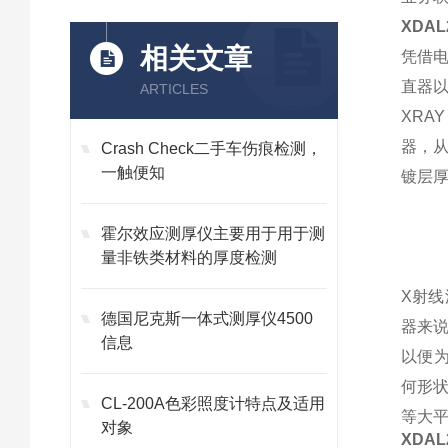
XDA
相关文章
凭借电
直器以
ARTICLES
XRA
器，
Crash Check二手车伤痕检测，
一触便知
镀层
霍尔效应测厚仪主要用于用于测
量非铁类材料的厚度检测
X射
德国尼克斯一体式测厚仪4500
器来说
信息
以便为
何形状
CL-200A色彩照度计特点及适用
等大
对象
XDA