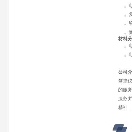
。电
。复
。铬
。氮化
材料
。电
。电
公司
笃挚
的服
服务并
精神，