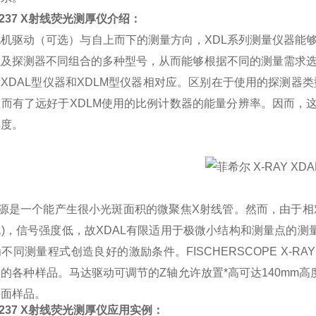
L237 X射线荧光测厚仪
介绍：
机驱动（可选）与自上而下的测量方向，XDL系列测量仪器能够
及探测器不同组合的多种型号，从而能够根据不同的测量需求选择适合
Y XDAL型仪器和XDLM型仪器相对应。区别在于使用的探测器
从而有了远好于XDLM使用的比例计数器的能量分辨率。因而，
厚度。
线源是一个能产生很小光斑面积的微聚焦X射线管。然而，由于相
)，信号强度低，故XDAL有限适用于极微小结构和测量点的测
不同测量程式创造良好的激励条件。FISCHERSCOPE X-R
的各种样品。马达驱动可调节的Z轴允许放置*高可达140mm
平面样品。
L237 X射线荧光测厚仪
应用实例：