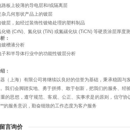
路板上较薄的导电层和/或隔离层
杂几何形状产品上的镀层
镀层，如经过装饰性镀铬处理的塑料制品
铬 (CrN)、氮化钛 (TiN) 或氮碳化钛 (TiCN) 等硬质涂层厚度
分析：
镀槽液分析
子和半导体行业中的功能性镀层分析
介绍：
仪器（上海）有限公司将继续以良好的信誉为基础，秉承稳固与
务。我们会脚踏实地、勇于拼搏、敢于创新，把我们的服务、经
重的思想，遵守规范、客观、公正、实事求是的原则，信守协议
**的服务意识，勤奋细致的工作态度为客户服务
留言询价