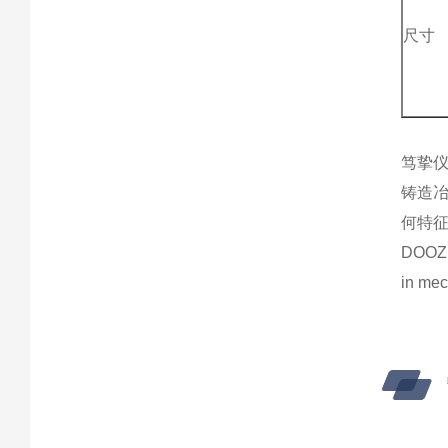
尺寸
笃挚
铸造
何特
DOOZ 
in mec