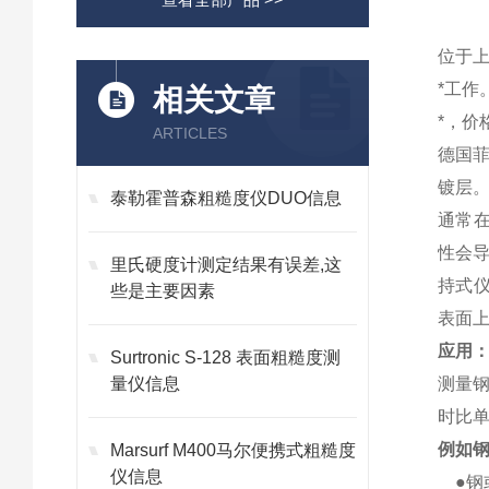
位于
*工作
相关文章
*，
ARTICLES
德国菲
镀层
泰勒霍普森粗糙度仪DUO信息
通常
性会导
里氏硬度计测定结果有误差,这
持式
些是主要因素
表面
应用
Surtronic S-128 表面粗糙度测
量仪信息
测量钢
时比
例如钢
Marsurf M400马尔便携式粗糙度
仪信息
●钢或