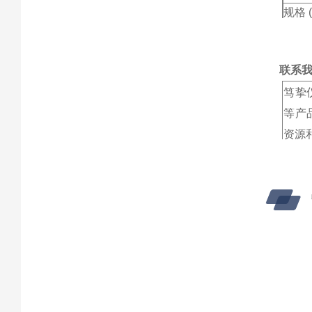
规格 (
联系
笃挚
等产
资源