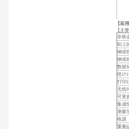
【应
【主
非铁
铝上
钢或
钢或
数据
统计
打印口
无线
可更
集成
测量
电源
重量[g