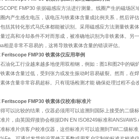
ITSCOPE FMP30 依据磁感应方法进行测量。线圈产生的
圈内产生感生电压，该电压与铁素体含量成比例关系，然后评估该
包括其转化形式马氏体都能被识别。采用磁感应方法测量铁素体含量
含量过高和冷却条件不对而形成，被准确地识别为非铁素体。另
gma相是非常不容易的，这将导致铁素体含量的错误评估。
Feritscope FMP30 铁素体仪应用举例
和石油化工行业越来越多地使用双相钢，例如：图1和图2中的锅
铁素体含量过低，受到张力或发生振动时容易破裂。然而，在焊
铁素体含量非常容易超标。只有现场检测才能 确保处理过程不会
Feritscope FMP30 铁素体仪校准/标准片
得可以比较的结果，仪器必须用可以追溯到国际上接受的二级标
准片，由英国焊接协会根据DIN EN ISO8249标准和ANSI/AWS A
准标准片供客户校准仪器，这些标准片可以追溯到TWI二级标
量%Fe。可通过发货前设置修正系数或用客户定制的标准片校准