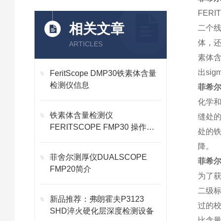
FER
相关文章
二个线
体，还
ARTICLES
素体
出si
FeritScope DMP30铁素体含量
检测仪信息
菲希尔 
化学
铁素体含量检测仪
缝处的
FERITSCOPE FMP30 操作方
处的
法
降。
菲舍尔测厚仪DUALSCOPE
菲希尔 
FMP20简介
为了获
二级标
新品推荐：弗朗霍夫P3123
过的校
SHD淬火硬化层深度检测设备
比含