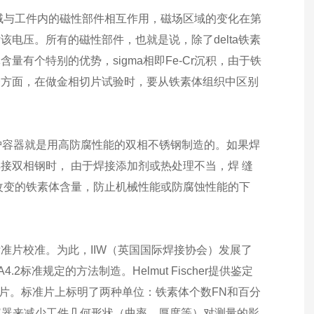
磁场区域与工件内的磁性部件相互作用，磁场区域的变化在第
电压。所有的磁性部件，也就是说，除了delta铁素
有个特别的优势，sigma相即Fe-Cr沉积，由于铁
一方面，在做金相切片试验时，要从铁素体组织中区别
炉容器就是用高防腐性能的双相不锈钢制造的。如果焊
接双相钢时， 由于焊接添加剂或热处理不当，焊 缝
改变的铁素体含量，防止机械性能或防腐蚀性能的下
准片校准。为此，IIW（英国国际焊接协会）发展了
4.2标准规定的方法制造。Helmut Fischer提供鉴定
准片。标准片上标明了两种单位：铁素体个数FN和百分
仪器来减少工件几何形状（曲率、厚度等）对测量的影