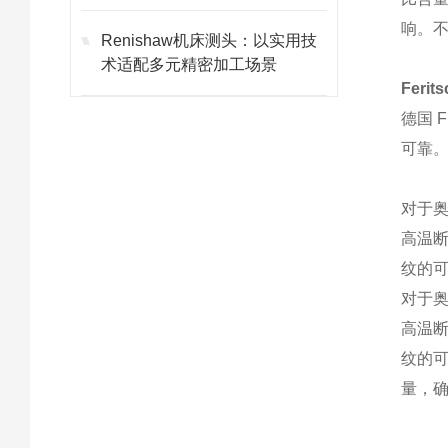
响。
Renishaw机床测头：以实用技
术适配多元精密加工场景
Feri
德国 
可靠
对于
高温
纹的
对于
高温
纹的
量，