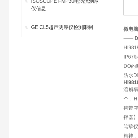
ISOSCOPE FMP30电涡流测厚
仪信息
GE CL5超声测厚仪检测限制
微电
—— 
HI9
IP6
DO的
防水D
HI9
溶解氧
个，H
携带箱
拌器
笃挚
精神