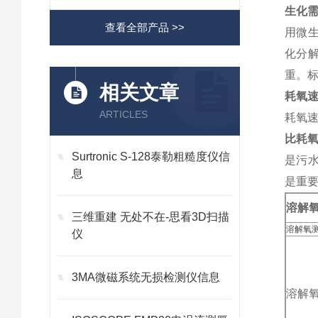
生化需
查看全部产品 >>
用微
化分解
重。标
相关文章
耗氧速
ARTICLES
耗氧
比耗氧速
Surtronic S-128泰勒粗糙度仪信
是污水
息
是重要
溶解氧
三维重建 无处不在-思看3D扫描
溶解氧
仪
3MA微磁系统无损检测仪信息
溶解氧