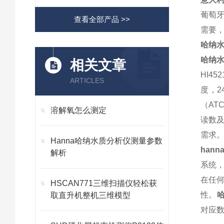
葡萄
查看全部产品 >>
需要
哈纳
哈纳
相关文章
HI4
ARTICLES
度，2
（AT
溶解氧怎么测定
读数及
需求。
Hanna哈纳水质分析仪测量参数
hann
解析
系统
在任何
HSCAN771三维扫描仪轻松获
性。
取直升机整机三维模型
对应