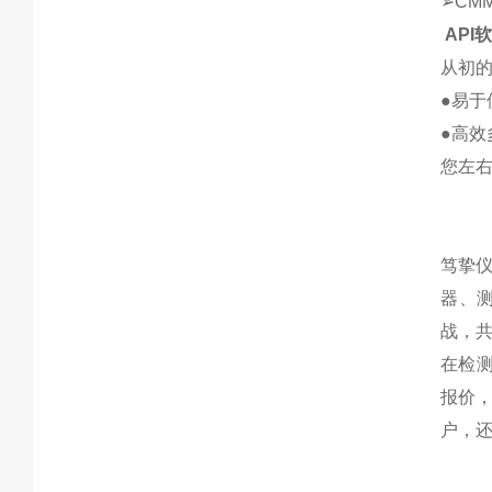
➢CM
API
从初的
●易
●高效
您左
笃挚
器、
战，
在检
报价
户，