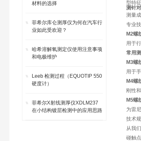
型特
材料的选择
测针
测量
菲希尔库仑测厚仪为何在汽车行
专业
业如此受欢迎？
M2螺
用于行
哈希溶解氧测定仪使用注意事项
常用
和电极维护
M3螺
用于手
Leeb 检测过程（EQUOTIP 550
M4螺
硬度计）
刚性和
M5螺
菲希尔X射线测厚仪XDLM237
为雷
在小结构镀层检测中的应用思路
技术
从我
碰触