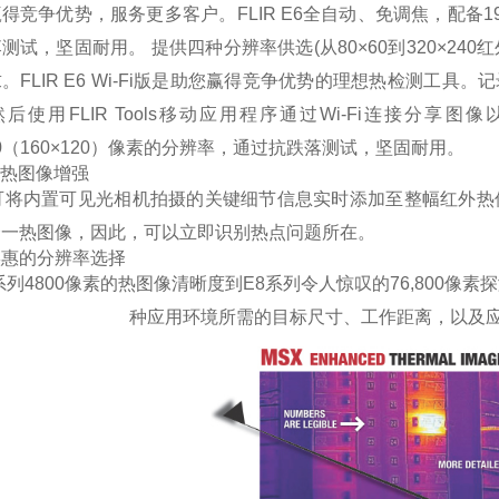
得竞争优势，服务更多客户。FLIR E6全自动、免调焦，配备19
测试，坚固耐用。 提供四种分辨率供选(从80×60到320×2
。FLIR E6 Wi-Fi版是助您赢得竞争优势的理想热检测工
后使用FLIR Tools移动应用程序通过Wi-Fi连接分享图
200（160×120）像素的分辨率，通过抗跌落测试，坚固耐用。
®热图像增强
X可将内置可见光相机拍摄的关键细节信息实时添加至整幅红外热
合一热图像，因此，可以立即识别热点问题所在。
实惠的分辨率选择
系列4800像素的热图像清晰度到E8系列令人惊叹的76,800像
种应用环境所需的目标尺寸、工作距离，以及