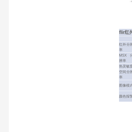
flir
红外分
率
MSX
辨率
热灵敏
空间分
率
图像模
颜色报