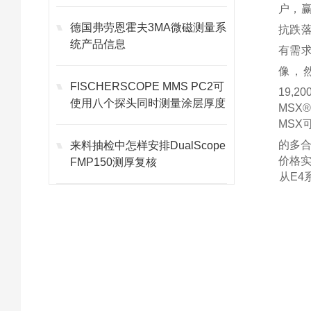
户，赢
德国弗劳恩霍夫3MA微磁测量系
抗跌落
统产品信息
有需求
像，然
FISCHERSCOPE MMS PC2可
19,
使用八个探头同时测量涂层厚度
MSX
MS
的多
来料抽检中怎样安排DualScope
价格
FMP150测厚复核
从E4