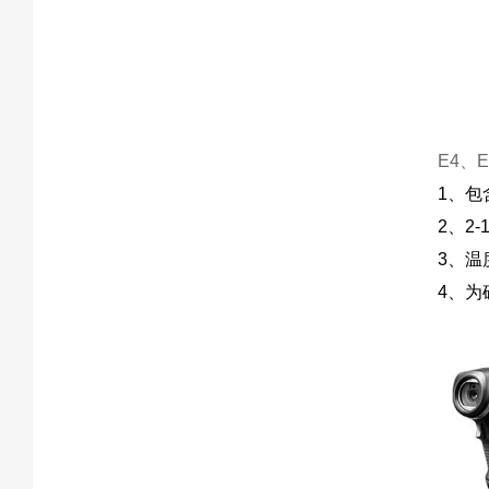
E4、
1、包含
2、2-
3、温度
4、