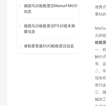
德国马尔粗糙度仪Marsurf M410
便携式
信息
量站的
德国马尔粗糙度仪PS10基本测
Mar
量信息
元的
粗糙
泰勒霍普森DUO粗糙度仪信息
一、
触针
等。
二、
现有
替代
三、
械加