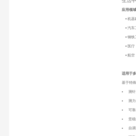
生活
应用领
• 机器
• 汽
• 钢
• 医
• 航空
适用于
基于特殊
▪ 测针几
▪ 测力约
▪ 可
▪ 坚
▪ 自