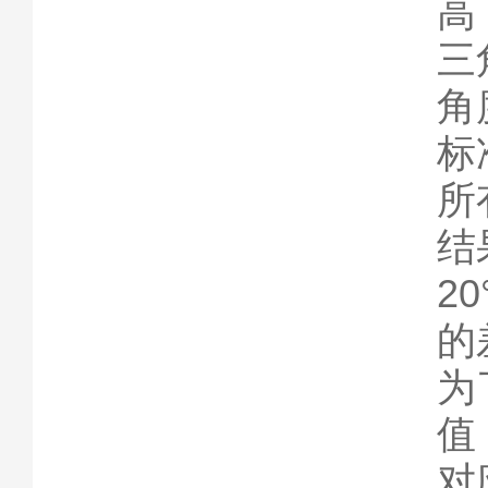
高
三
角
标
所
结
2
的
为
值
对