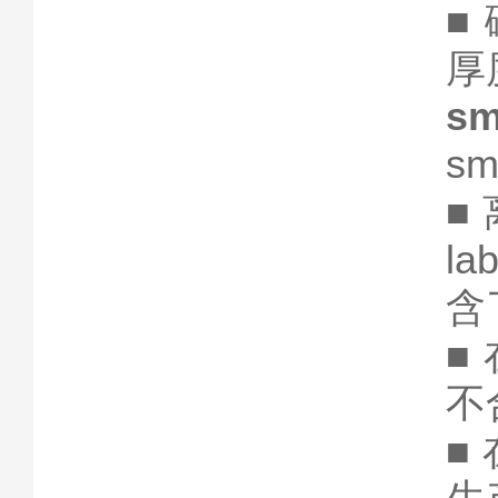
■
厚
s
sm
■
l
含
■
不
■