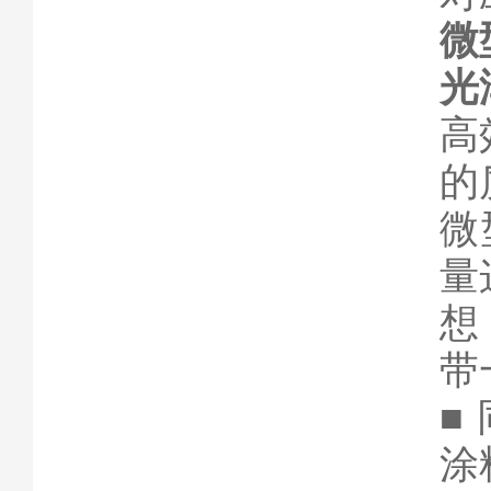
微
光
高
的
微
量
想
带
■
涂