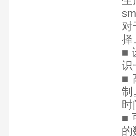
生
sm
对
择
■
识
■
制
时
■
的