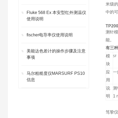
米级的
中的
Fluke 568 Ex 本安型红外测温仪
使用说明
TP20
测针模
fischer电导率仪使用说明
能。
有三
美能达色差计的操作步骤及注意
模
S
事项
块
应
一
马尔粗糙度仪MARSURF PS10
信息
用
说
测
明
1
笃挚