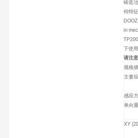
铸造
何特
DOOZ 
in mec
TP2
下使
请注意
规格
主要
感应
单向重复
XY (