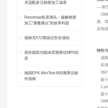
术适配多元精密加工场景
---
OM
Renishaw机床测头：破解精密
测。
加工“测量痛点”的效率利器
后培训
福禄克572测温仪安全须知
特性
高性能双功能涂层测厚仪MP0信
成熟
息
采用
360
德国EPK MiniTest 600测厚仪操
作指南
超小
1 μ
超小
OMP