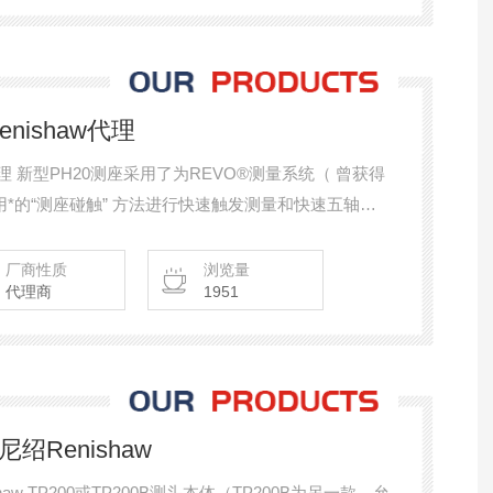
nishaw代理
w代理 新型PH20测座采用了为REVO®测量系统（ 曾获得
用*的“测座碰触” 方法进行快速触发测量和快速五轴无
厂商性质
浏览量
代理商
1951
绍Renishaw
haw TP200或TP200B测头本体（TP200B为另一款，允