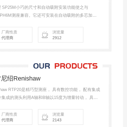
全国代理 SP25M小巧的尺寸和自动吸附安装功能使之与
 PLUS和PH6M测座兼容。它还可安装在自动吸附的多芯加长
厂商性质
浏览量
代理商
2912
绍Renishaw
shaw RTP20是精巧型测座， 具有数控功能， 配有集成
允许集成的测头利用A轴和B轴以15度为增量转动， 具有
厂商性质
浏览量
代理商
2143