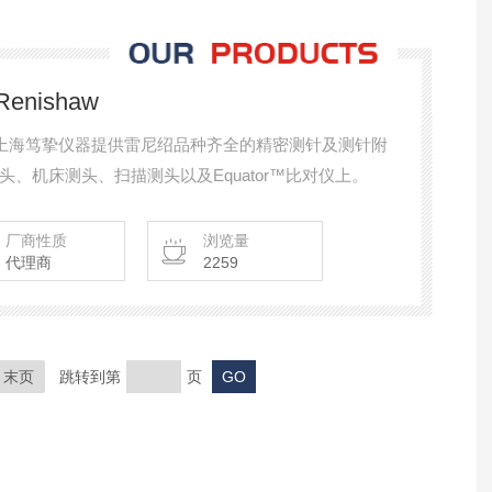
nishaw
aw 上海笃挚仪器提供雷尼绍品种齐全的精密测针及测针附
、机床测头、扫描测头以及Equator™比对仪上。
厂商性质
浏览量
代理商
2259
末页
跳转到第
页