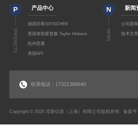
产品中心
新闻
P
N
德国菲希尔FISCHER
公司新
PRODUCTS
NEWS
英国泰勒霍普森 Taylor Hobson
技术文
杭州思看
美国API
美国哈希代理
意大利哈纳代理
德国马尔Mahr
联系电话：17321369640
德国艾达米克-霍梅尔Hommel
日本三丰 Mitutoyo
Copyright © 2026 笃挚仪器（上海）有限公司版权所有
备案号：
日本柯尼卡美能达KONICA MINOLTA
日本KETT
德国Qnix尼克斯