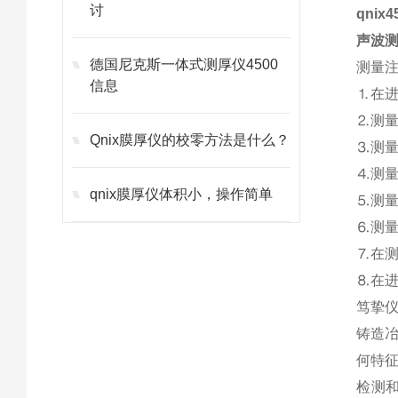
讨
qni
声波
德国尼克斯一体式测厚仪4500
测量
信息
⒈在
⒉测
Qnix膜厚仪的校零方法是什么？
⒊测
⒋测
qnix膜厚仪体积小，操作简单
⒌测
⒍测
⒎在
⒏在
笃挚
铸造
何特
检测