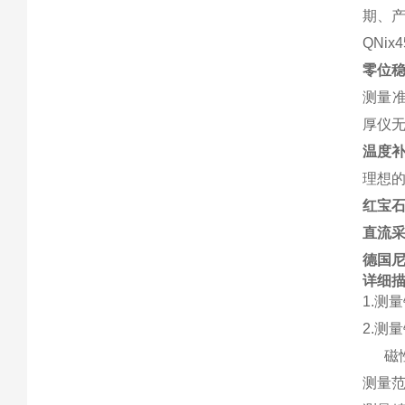
期、
QNi
零位
测量
厚仪
温度
理想
红宝
直流
德国
详细
1.测
2.测
磁性/
测量范围