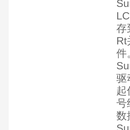
S
L
存
R
件
S
驱
起
号
数
S