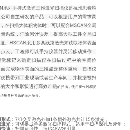
AN系列手持式激光三维激光扫描仪是杭州思看科
限公司自主研发的产品，可以根据用户的需求灵
，在扫描大体积物体时，可以配合MSCAN全局
测量系统，消除累计误差，提高大型工件全局扫
精度。
HSCAN采用多条线束激光来获取物体表面
维点云。工程师可以手持仪器并灵活移动操作，
视觉标记来确定扫描仪在扫描过程中的空间位
从而完成物体表面的三维点云整体重构。扫描仪
方便携带到工业现场或者生产车间，并根据被扫
体的大小和形状进行高效准确
的扫描，使用操作过程灵
，适用各种复杂的应用场景。
源形式：
7组交叉激光外加1条额外激光共计15条激光；
束激光：
可切换成单条激光扫描模式，适用于扫描深孔及死角；
描快速：
扫描速度快，每秒48W次测量；