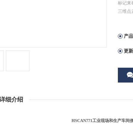
标记来
三维点
产
更
详细介绍
HSCAN771工业现场和生产车