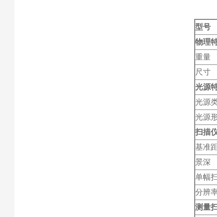
型号
物理
重量
尺寸
光源
光源
光源
扫描
基准
景深
单幅
分辨
测量