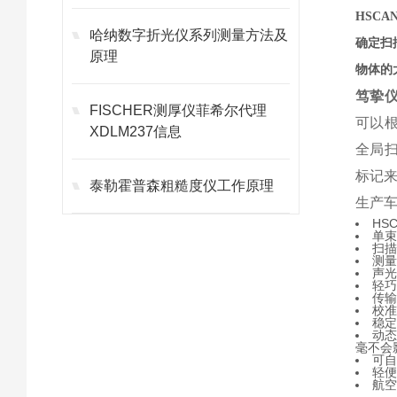
HSC
哈纳数字折光仪系列测量方法及
确定扫
原理
物体的
笃挚
FISCHER测厚仪菲希尔代理
可以
XDLM237信息
全局
标记
泰勒霍普森粗糙度仪工作原理
生产
HS
单
扫描
测量
声光
轻巧
传输
校准
稳
动
毫不会
可自
轻
航