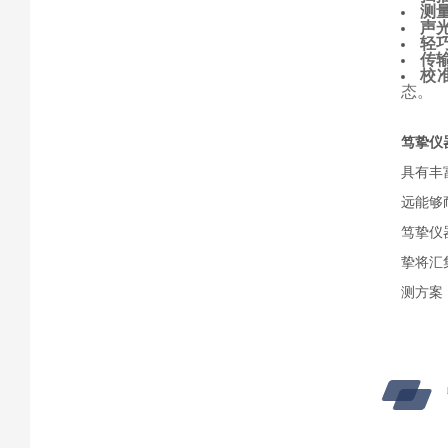
测
声
轻
传
校
态。
笃挚仪
具有丰
远能够
笃挚仪
挚将汇
测方案