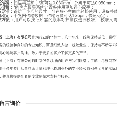
量准确：
扫描精度高，*高
可达0.030mm，分辨率可达0.050mm；
光报警：
*的声光报警系统让设备使用更加得心应手；
巧灵活：
得益于小巧的尺寸，可在狭小空间内轻松使用，设备整体
输稳定：
千兆网传输数据，传输速度可达1Gbps，快速稳定；
准方便：
用户可以按照所需的频率对扫描仪进行校准。 校准只
器（上海）有限公司
作为行业的**和**，几十年来，始终保持诚信，赢
富的经验和良好的专业知识，而且细致入微，兢兢业业，保持着不断学习
耐心地与客户沟通。致力于更多的客户了解更多的产品。
器（上海）有限公司随时恭候各领域的用户与我们联络，了解并考察笃挚
集十多年专门从事精密计量和理化检测业务的专业经验特别是宝贵的实际
，并直接提供配套的专业的技术支持与服务。
留言询价