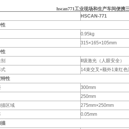
hscan771工业现场和生产车间便
HSCAN-771
特性
0.95kg
315×165×105mm
特性
类别
Ⅱ级激光（人眼安全）
形式
14束交叉+额外1束红
仪特性
距
300mm
250mm
扫描区域
275mm×250mm
率
0.05mm
扫描