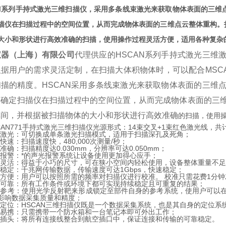
AN系列手持式激光三维扫描仪，采用多条线束激光来获取物体表面的三
描仪在扫描过程中的空间位置，从而完成物体表面的三维点云整体重构。
大小和形状进行高效准确的扫描，使用操作过程灵活方便，适用各种复杂
仪器（上海）有限公司
代理供应的HSCAN系列手持式激光三维
根据用户的需求灵活定制，在扫描大体积物体时，可以配合MSC
扫描的精度。HSCAN采用多条线束激光来获取物体表面的三维
来确定扫描仪在扫描过程中的空间位置，从而完成物体表面的三
车间，并根据被扫描物体的大小和形状进行高效准确
的扫描，使用
CAN771手持式激光三维扫描仪光源形式：14束交叉+1束红色激光线，共
束激光：可切换成单条激光扫描模式，适用于扫描深孔及死角；
快速：扫描速度快，480,000次测量/秒；
准确：扫描精度达0.030mm，分辨率可达0.050mm；
报警：*的声光报警系统让设备使用更加得心应手；
灵活：得益于小巧的尺寸，可在狭小空间内轻松使用，设备整体重量不足1
稳定：千兆网传输数据，传输速度可达1Gbps，快速稳定；
方便：用户可以按照所需的频率对扫描仪进行校准。 校准只需花费1分
定可靠：所有工作条件或环境下都可实现持续稳定且可重复的结果；
态参考：使用光学反射靶来形成锁定至部件自身的参考系统，使用户可以在
影响数据采集质量和精度；
定位：HSCAN三维扫描仪既是一个数据采集系统，也是其自身的定位系
便易携：只需携带一个防水箱和一台笔记本即可外出工作；
空插头：将所有连接线整合到航空插口中，保证连接和传输的可靠稳定。