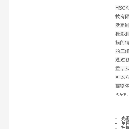
HSC
技有
活定制
摄影
描的
的三
通过
置，
可以
描物
活方便
光
单
扫