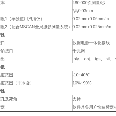
速率
480,000次测量/秒
*高0.03mm
精度1（单独使用扫描仪）
0.02mm+0.06mm/m
度2（配合MSCAN全局摄影测量系统）
0.02mm+0.025mm/m
特性
接口
数据电源一体化接线
传输接口
千兆网
输出
.ply、.obj、.igs、.st
参数
温度范围
-10~40℃
湿度范围（非冷凝）
10%~90%
特性
深孔及死角
支持
标定
软件具备用户快速标定