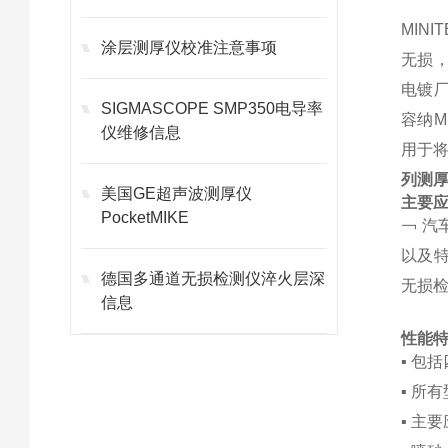
MIN
涂层测厚仪校准注意事项
无损
电镀厂
SIGMASCOPE SMP350电导率
容纳M
仪维修信息
用于将
列测厚
美国GE超声波测厚仪
主要
PocketMIKE
￢ 汽
以及特
德国多通道无损检测仪淬火层深
无损检
信息
性能
▪ 包
▪ 所
▪ 主