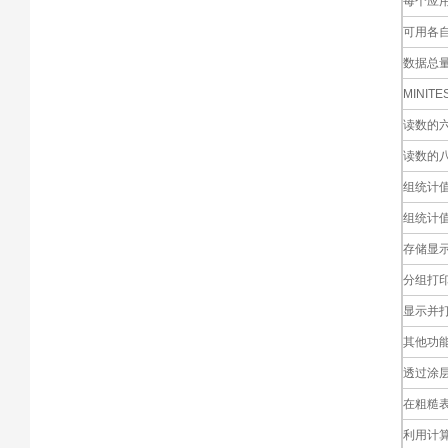
每个应用
可用各
数据总
MINI
读数的六种
读数的八种统
组统计值六种
组统计值八种
存储显
分组打
显示并
其他功
透过涂层
在粗糙
利用计