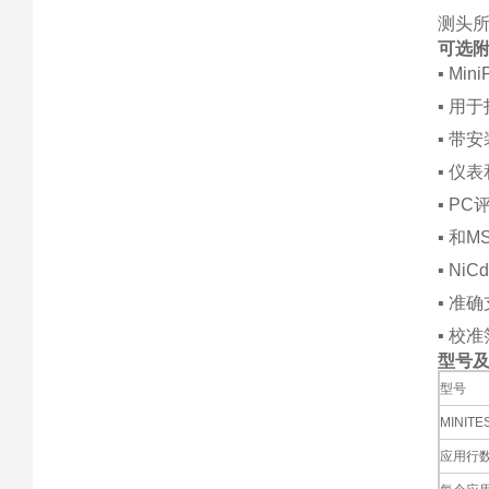
测头
可选
▪ Mi
▪ 用
▪ 带
▪ 仪
▪ P
▪ 和
▪ Ni
▪ 准
▪ 校
型号
型号
MINIT
应用行