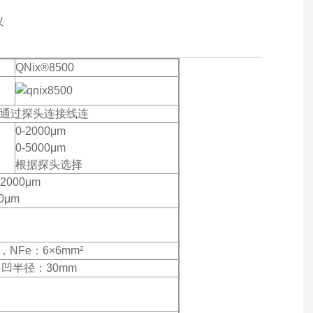
QNix®8500
通过探头连接线连
0-2000μm
0-5000μm
根据探头选择
2000μm
0μm
²，NFe：6×6mm²
凹半径：30mm