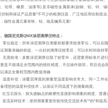
、珐琅、橡胶、油漆等) 及非磁性金属基体(如铜、铝、锌、锡
是控制和保证产品质量*不可少的检测仪器，广泛地应用在制造
注：磁性金属元素有铁、钴、镍及镧系元素!
、德国尼克斯QNIX涂层测厚仪特点：
零位稳定：所有涂层测厚仪测量前都要求校准零位，可以在随
保证测量准确的前提。一台好的测厚仪校零后，可以长时间保持
无需校准：多数涂层测厚仪除了校零外，还需要用标准片进行
主要是不能满足全范围内的线性精度。不仅操作烦琐，而且也会
可以满足全量程范围内数值准确
温度补偿：涂覆层厚度的测量受温度影响非常大。同一工件在
具备理想的温度补偿技术，以保证不同温度下的测量精度。
红宝石探头：探头接触点的耐磨性直接影响测量的精度。普通金
流采样技术：使得测量重复性较传统交流技术有**的*和提高。