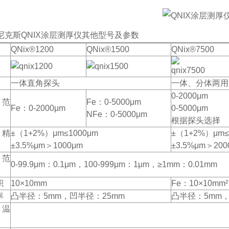
尼克斯QNIX涂层测厚仪其他型号及参数
QNix®1200
QNix®1500
QNix®7500
一体直角探头
一体、分体两用
0-2000μm
量范
Fe：0-5000μm
Fe：0-2000μm
0-5000μm
NFe：0-5000μm
根据探头选择
量精
±（1+2%）μm≤1000μm
±（1+2%）μm≤
±3.5%μm＞1000μm
±3.5%μm＞200
示范
0-99.9μm：0.1μm，100-999μm：1μm，≥1mm：0.01mm
积
10×10mm
Fe：10×10mm
率
凸半径：5mm，凹半径：25mm
凸半径：5mm，
量温