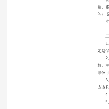
铬、铜
等)。
二
1、
定是
2、
校。
厚仪
3、
应该
4、
5、直