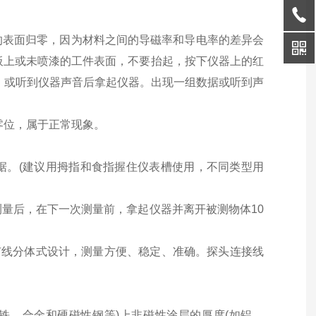
表面归零，因为材料之间的导磁率和导电率的差异会
零板上或未喷漆的工件表面，不要抬起，按下仪器上的红
”，或听到仪器声音后拿起仪器。出现一组数据或听到声
零位，属于正常现象。
。(建议用拇指和食指握住仪表槽使用，不同类型用
后，在下一次测量前，拿起仪器并离开被测物体10
500P5采用有线分体式设计，测量方便、稳定、准确。探头连接线
铁、合金和硬磁性钢等)上非磁性涂层的厚度(如铝、