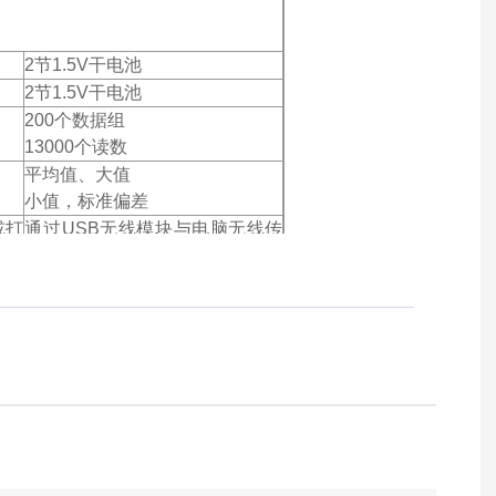
2节1.5V干电池
2节1.5V干电池
200个数据组
13000个读数
平均值、大值
小值，标准偏差
或打
通过USB无线模块与电脑无线传
输