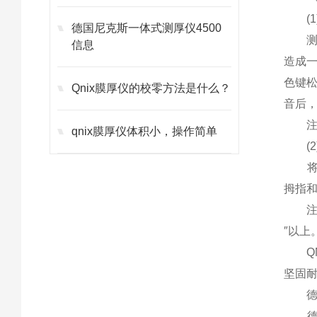
(1)
德国尼克斯一体式测厚仪4500
测量
信息
造成一
色键松
Qnix膜厚仪的校零方法是什么？
音后，
注意
qnix膜厚仪体积小，操作简单
(2
将仪
拇指和
注意
″以上
QNi
坚固
德国
德国