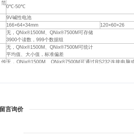
偿范
0℃-50℃
9V碱性电池
166×64×34mm
120×60×26
无，QNix®1500M、QNix®7500M可存储
3900个读数，999个数据组
无，QNix®1500M、QNix®7500M可统计
平均值、大小值，标准偏差
据传
无，QNix®1500M、QNix®7500M可通过RS232连接电脑
印机
留言询价