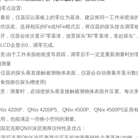
零点设置:
前，仪器应以基板上的零位为基准。建议将同一工件未喷涂的
些误差。选择相应的Fe或NFe模式后，将仪器的探头按在调
开，仪器会依次显示“零基准，放置探头”和“零基准，拿起探头
LCD会显示0，调零完成。
:由于工件表面粗糙度等原因，调零后不一定是重新测量时的
)测量
器的探头垂直接触被测物体表面，仪器会自动测量并显示数据
食指握住探头槽使用)
：测量时，必须使探头垂直接触被测物体表面并压紧。每次测量
。
x 4200P、QNix 4200P5、QNix 4500P、QNix 4
耐用，也能满足一些狭小空间的测量。
尼克斯QNIX涂层测厚仪特性及优点：
尼克斯QNIX涂层测厚仪可无损地测量磁性金属基体(如钢、