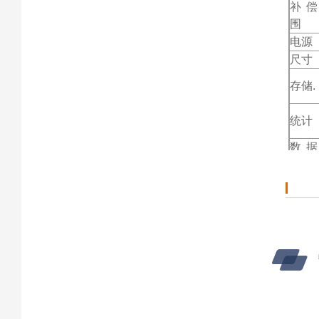
补
围
电源
尺寸
存储.
统计
数
输