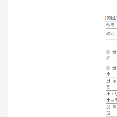
德国
型号
样式
测
围
测
度
显
围
小面
小曲
测
度