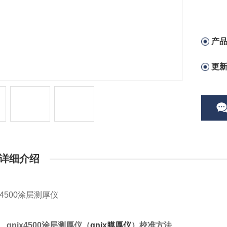
产
更
详细介绍
、qnix4500涂层测厚仪（
qnix膜厚仪
）校准方法