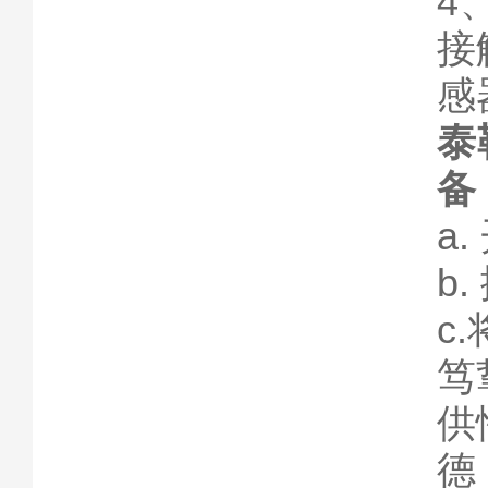
4
接
感
泰
备
a
b
c
笃
供