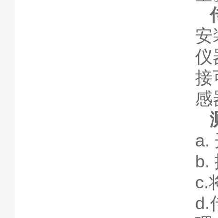
安
仪
接
感
a
b
c
d