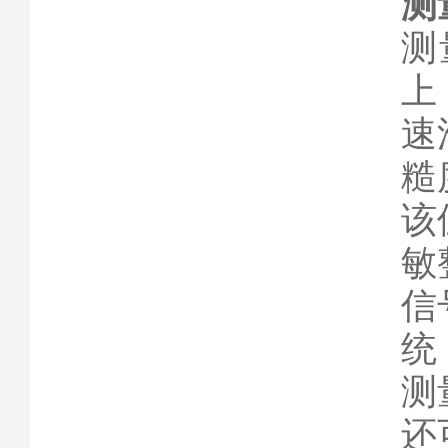
测
测
上
速
糙
该
敏
信
统
测
还