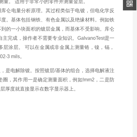
测量。 适用于非常小的零件并测量金层。
用库仑电量分析原理。其过程类似于电镀，但电化学反
厚度。基体包括钢铁、有色金属以及绝缘材料。例如铁
不到的一小块面积的镀层金属，而基体不受影响。库仑
成，操作者不需要专业知识。GalvanoTest是一
多层涂层。 可以在金属或非金属上测量铬，镍，镉，
-3 mils。
，是电解除镀。按照镀层/基体的组合，选择电解液注
圈，其作用一是确定测量面积，例如!mm2，二是防
镀层厚度就直接显示在数字显示器上。