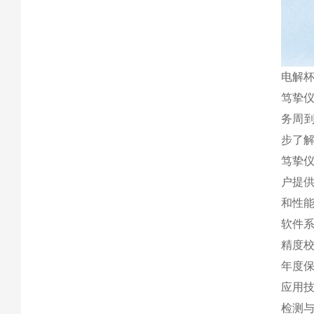
电解
笃挚
务周
步了解
笃挚
户提
和性
软件
精度
年度
应用
检测