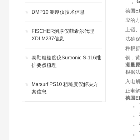
。
G
德国EP
DMP10 测厚仪技术信息
应的
上镊
FISCHER测厚仪菲希尔代理
XDLM237信息
法确保
种根
泰勒粗糙度仪Surtronic S-116维
铜，黄铜
测量
护要点梳理
根据
入电
Marsurf PS10 粗糙度仪解决方
止电
案信息
德国EPK
。 
。 
。 符合
。 可