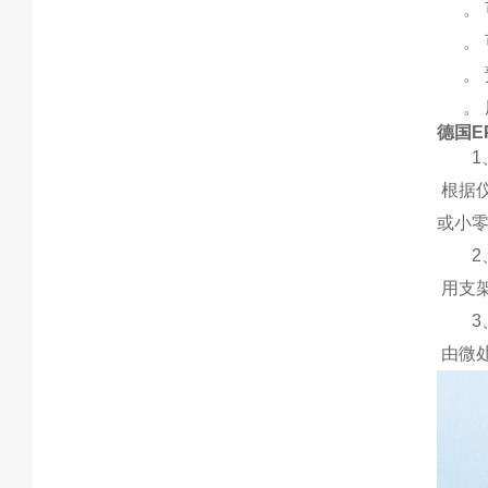
。 
。 
。 预
。 
德国EPK
1、
根据
或小
2、
用支
3、
由微