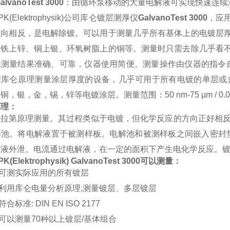
alvanoTest 3000
：由循环泵移动的大量电解液可实现快速连续
K(Elektrophysik)公司库仑镀层测厚仪
GalvanoTest 3000
，应
方向相反，是电解除镀。可以用于测量几乎所有基体上的电镀层
、铁上锌、铜上银、环氧树脂上的铜等。测量时只需去除几乎看
测量结果准确、可靠，仪器使用简便。测量操作由仪器的指令自主完
据库仑原理测量涂层厚度的设备，几乎可用于所有电镀的单层或
，银，金，锡，锌等电镀涂层。测量范围：50 nm-75 µm / 0.002
原理：
法拉第原理测量。其过程类似于电镀，但化学反应的方向正好相反
解池。将电解液置于被测样板。电解池和被测样板之间嵌入密封垫
解液外泄。电流通过电解液，在一定的面积下产生电化学反应。
(Elektrophysik) GalvanoTest 3000
可以测量：
可测实际应用的所有镀层
利用库仑电量分析原理,测量镀层、多层镀层
标准: DIN EN ISO 2177
以测量70种以上镀层/基体组合