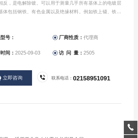
相反，是电解除镀。可以用于测量几乎所有基体上的电镀层
基体包括钢铁、有色金属以及绝缘材料。例如铁上镊、铁上
上银、环氧树脂上的铜等
品型号：
厂商性质：
代理商
新时间：
2025-09-03
访 问 量：
2505
02158951091
立即咨询
联系电话：