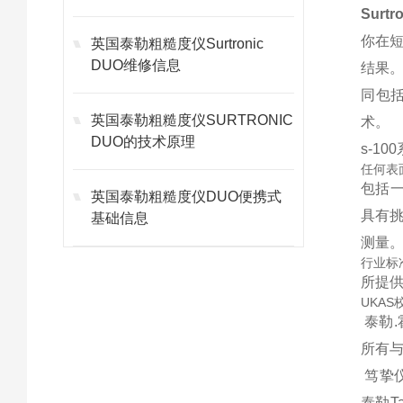
Surt
你在
英国泰勒粗糙度仪Surtronic
DUO维修信息
结果
同包
英国泰勒粗糙度仪SURTRONIC
术。
DUO的技术原理
s-1
任何表
包括一
英国泰勒粗糙度仪DUO便携式
具有
基础信息
测量
行业标
所提
UKA
泰勒.
所有
笃挚仪
泰勒T