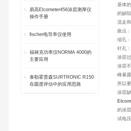
基体
易高Elcometer456涂层测厚仪
的缺
操作手册
流走
疵点
fischer电导率仪使用
缩孔
针孔
福禄克功率仪NORMA 4000的
涂层
主要应用
涂层
峰暴
泰勒霍普森SURTRONIC R150
所以
在圆度评估中的应用思路
涂层缺
Elco
的涂
试电