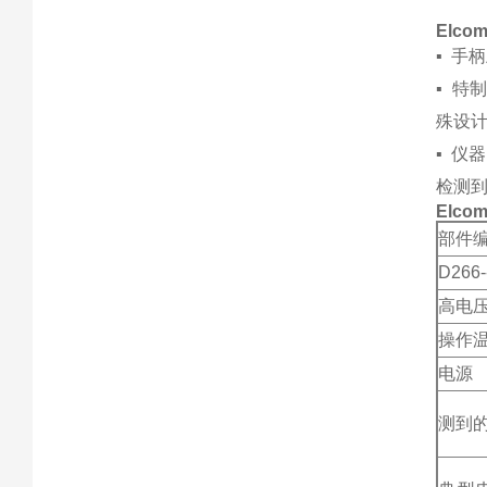
Elco
▪ 手
▪ 特
殊设
▪ 仪
检测到
Elco
部件
D266-
高电
操作
电源
测到