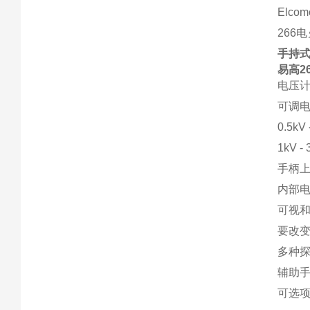
Elc
266
手持
易高2
电压
可调
0.5kV
1kV -
手柄上
内部
可视和
要改变大
多种
辅助
可选