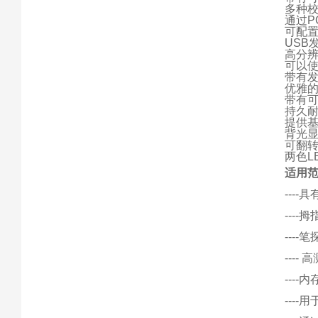
多种
通过P
可配
USB
高分
可以使
带有
优雅
带有
持久
提供
背光
可翻转
两色L
适用范
---
---
---
---
----
---