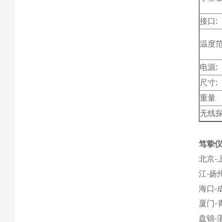
接口:
温度范
电源:
尺寸:
重量
无线
笃挚
北京
-
江
-
扬
海口
-
厦门
-
盘锦
-