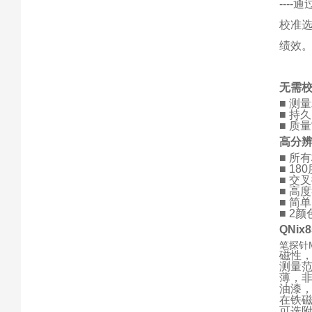
---
校准
绩效
无需
■ 测
■ 持
■ 质
高分
■ 所
■ 1
■ 交
■ 高
■ 简
■ 2
QNi
笔探针
磁性
测量范
薄，非
油漆
在铁磁
可选