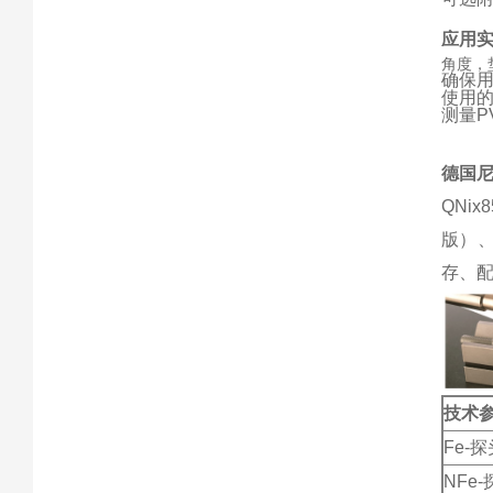
应用
角度，
确保
使用的
测量PV
德国尼
QNi
版）、
存、配
技术
Fe-探
NFe-